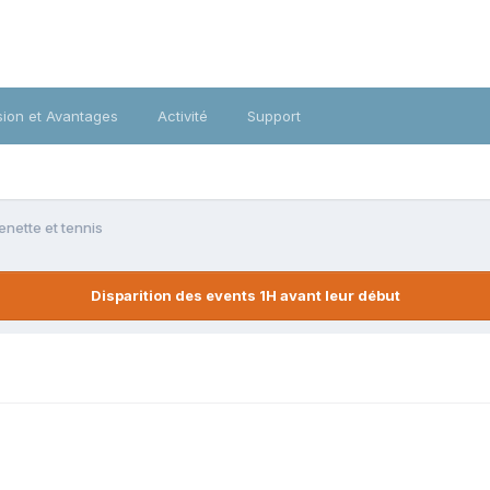
ion et Avantages
Activité
Support
enette et tennis
Disparition des events 1H avant leur début