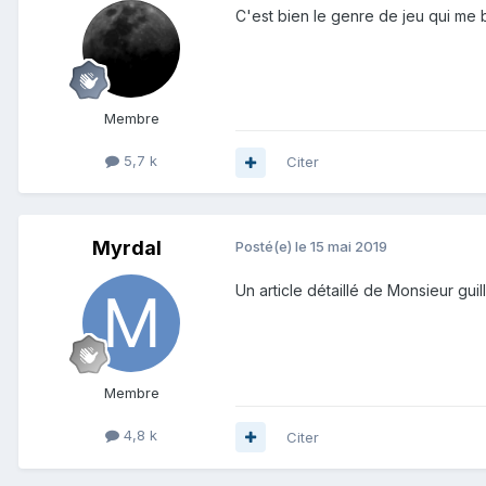
C'est bien le genre de jeu qui me b
Membre
5,7 k
Citer
Myrdal
Posté(e)
le 15 mai 2019
Un article détaillé de Monsieur guil
Membre
4,8 k
Citer