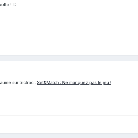
otte ! :D
laume sur trictrac :
Set&Match : Ne manquez pas le jeu !