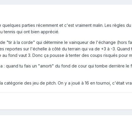
ire quelques parties récemment et c'est vraiment malin. Les règles d
u tennis qui ont bien apprécié.
 de "tir à la corde" qui détermine le vainqueur de l'échange (hors f
les reportes sur l'échelle à côté du terrain qui va de +3 à -3. Quand
le au fond vaut 3. Donc ça pousse à tenter des coups risqués pour ma
ça : quand tu fais un "amorti" du fond de cour qui tombe derrière le f
la catégorie des jeu de pitch. On y a joué à 16 en tournoi, c'était vr