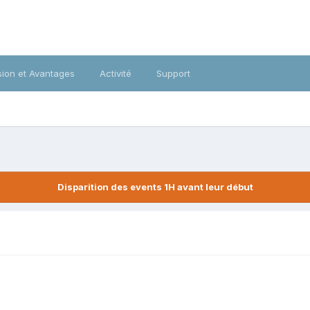
ion et Avantages
Activité
Support
Disparition des events 1H avant leur début