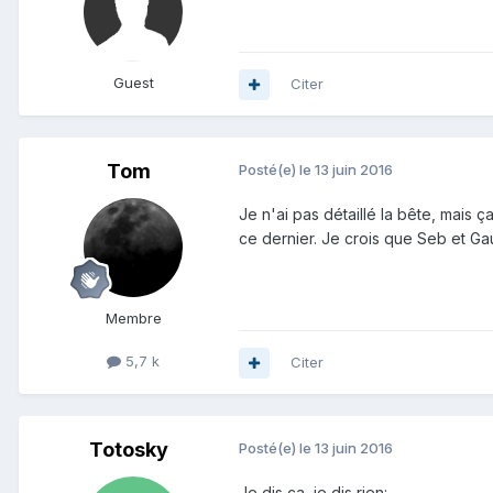
Guest
Citer
Tom
Posté(e)
le 13 juin 2016
Je n'ai pas détaillé la bête, mais
ce dernier. Je crois que Seb et Gau
Membre
5,7 k
Citer
Totosky
Posté(e)
le 13 juin 2016
Je dis ça, je dis rien: