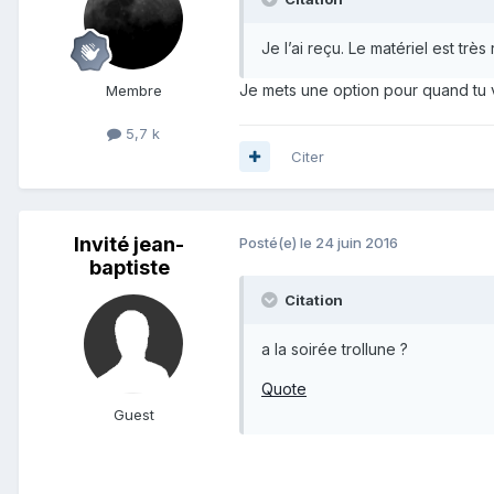
Je l’ai reçu. Le matériel est tr
Je mets une option pour quand tu v
Membre
5,7 k
Citer
Invité jean-
Posté(e)
le 24 juin 2016
baptiste
Citation
a la soirée trollune ?
Quote
Guest