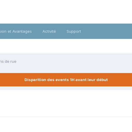
ion et Avantages
Activité
Support
ins de rue
Disparition des events 1H avant leur début