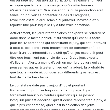
ont partagé leur passion du jeu. Et donc les gamers, on leur
explique que la catégorie des jeux qu’ils affectionnent
n’existe pas vraiment. Si à une époque où la production était
faible, on pouvait se contenter de ces 3 catégories,
l’évolution est telle qu’il semble aujourd’hui inévitable d’en
rajouter une pour laquelle il y a une vraie demande.
Actuellement, les jeux intermédiaires et experts se retrouvent
donc dans le même panier. Et sûrement qu’il est plus facile
pour les 12 personnes qui constituent le jury, qui ont un travail
à côté et des contraintes (notamment de confinement), de
jouer à un jeu intermédiaire plutôt qu’à un jeu expert. Et peut-
être que tous n’ont pas envie de jouer à des jeux experts
d’ailleurs … Alors, à moins d’avoir un membre du jury qui va
pousser les autres à tester un jeu qu’il a adoré, la probabilité
que tout le monde ait pu jouer aux différents gros jeux est
tout de même bien faible.
Le constat ne date pas d’aujourd’hui, et pourtant
l’organisation propose toujours ce découpage. Il y a
forcément beaucoup d’autres questions qui se posent
lorsqu’un prix est décerné : qu’est censé représenter le prix, à
qui le prix est adressé, quelle est la sélection des jeux,
comment se passe l’organisation des tests, qui teste les jeux