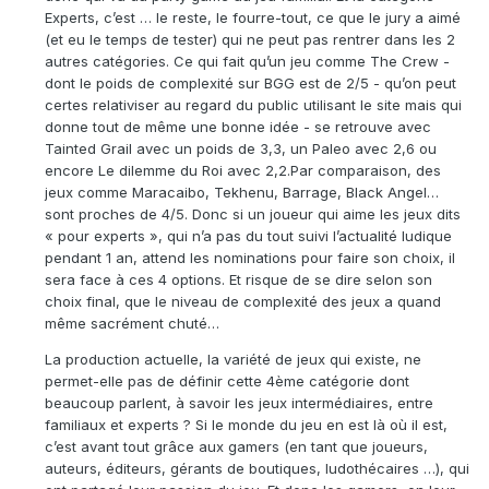
Experts, c’est … le reste, le fourre-tout, ce que le jury a aimé
(et eu le temps de tester) qui ne peut pas rentrer dans les 2
autres catégories. Ce qui fait qu’un jeu comme The Crew -
dont le poids de complexité sur BGG est de 2/5 - qu’on peut
certes relativiser au regard du public utilisant le site mais qui
donne tout de même une bonne idée - se retrouve avec
Tainted Grail avec un poids de 3,3, un Paleo avec 2,6 ou
encore Le dilemme du Roi avec 2,2.Par comparaison, des
jeux comme Maracaibo, Tekhenu, Barrage, Black Angel…
sont proches de 4/5. Donc si un joueur qui aime les jeux dits
« pour experts », qui n’a pas du tout suivi l’actualité ludique
pendant 1 an, attend les nominations pour faire son choix, il
sera face à ces 4 options. Et risque de se dire selon son
choix final, que le niveau de complexité des jeux a quand
même sacrément chuté…
La production actuelle, la variété de jeux qui existe, ne
permet-elle pas de définir cette 4ème catégorie dont
beaucoup parlent, à savoir les jeux intermédiaires, entre
familiaux et experts ? Si le monde du jeu en est là où il est,
c’est avant tout grâce aux gamers (en tant que joueurs,
auteurs, éditeurs, gérants de boutiques, ludothécaires …), qui