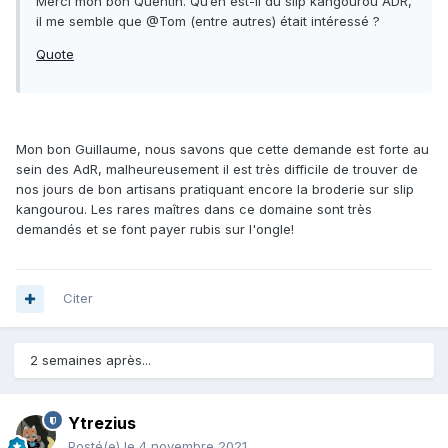
Merci mon bon Quentin. Qu’en est-il du slip kangourou ADR,
il me semble que @Tom (entre autres) était intéressé ?
Quote
Mon bon Guillaume, nous savons que cette demande est forte au
sein des AdR, malheureusement il est très difficile de trouver de
nos jours de bon artisans pratiquant encore la broderie sur slip
kangourou. Les rares maîtres dans ce domaine sont très
demandés et se font payer rubis sur l'ongle!
Citer
2 semaines après...
Ytrezius
Posté(e)
le 4 novembre 2021