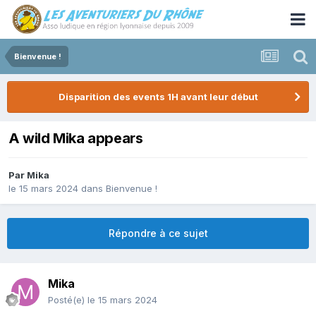
Bienvenue !
Disparition des events 1H avant leur début
A wild Mika appears
Par
Mika
le 15 mars 2024
dans
Bienvenue !
Répondre à ce sujet
Mika
Posté(e)
le 15 mars 2024